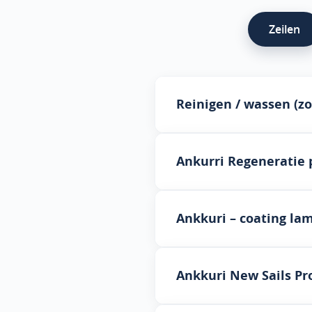
Zeilen
Reinigen / wassen (zo
Ankurri Regeneratie 
DIENSTEN
Zeilen tot 15 m²
Ankkuri – coating lam
Voor geweven zeilen zoals Da
Zeilen groter dan 15 m²
DIENSTEN
Ankkuri New Sails Pr
(wassen inclusief beschermin
Zeilen tot 12 m²