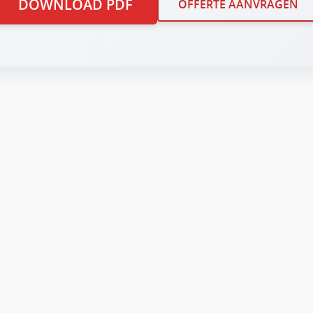
DOWNLOAD PDF
OFFERTE AANVRAGEN
oating Sail & Kite (zonder wassen)
€ 18,00
ing worden de Spinnakers extra glad
Klantenservice
Openingstijden:
Ma - Vr: 09:00 tot 
Za: op afspraak